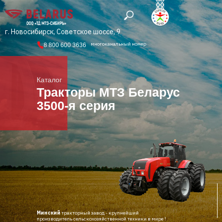
г. Новосибирск, Советское шоссе, 9
многоканальный номер
8 800 600 3636
Каталог
Тракторы МТЗ Беларус
3500-я серия
Минский
тракторный завод - крупнейший
производитель сельскохозяйственной техники в мире !