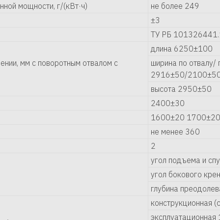
ной мощности, г/(кВт·ч)
не более 249
±3
ТУ РБ 101326441
длина 6250±100
нии, мм с поворотным отвалом с
ширина по отвалу/
2916±50/2100±5
высота 2950±50
2400±30
1600±20 1700±2
не менее 360
2
угол подъема и сп
угол бокового кре
глубина преодолев
конструкционная 
эксплуатационна