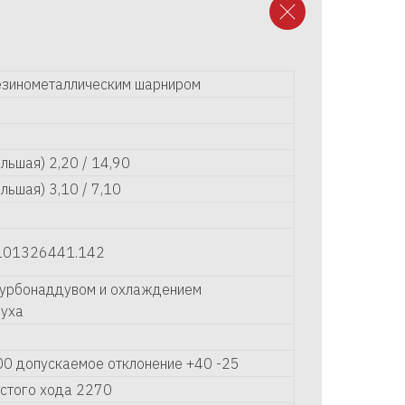
езинометаллическим шарниром
льшая) 2,20 / 14,90
льшая) 3,10 / 7,10
 101326441.142
турбонаддувом и охлаждением
духа
00 допускаемое отклонение +40 -25
стого хода 2270