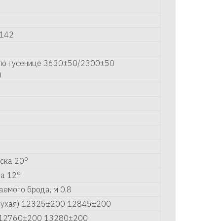
.142
 по гусенице 3630±50/2300±50
0
0
о
уска 20
о
на 12
аемого брода, м 0,8
(сухая) 12325±200 12845±200
я 12760±200 13280±200