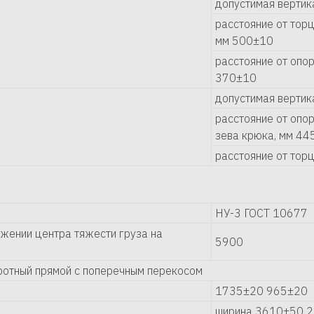
допустимая вертик
расстояние от тор
мм 500±10
расстояние от опор
370±10
допустимая вертик
расстояние от опо
зева крюка, мм 44
расстояние от тор
НУ-3 ГОСТ 10677
жении центра тяжести груза на
5900
ротный прямой с поперечным перекосом
1735±20 965±20
ширина 3610±50 