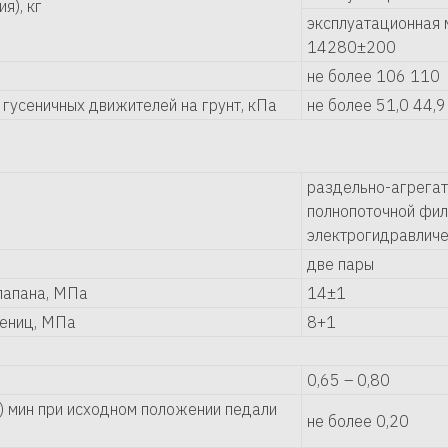
я), кг
эксплуатационная
14280±200
не более 106 110
гусеничных движителей на грунт, кПа
не более 51,0 44,9
раздельно-агрегат
полнопоточной фил
электрогидравлич
две пары
лапана, МПа
14±1
сениц, МПа
8+1
0,65 – 0,80
) мин при исходном положении педали
не более 0,20