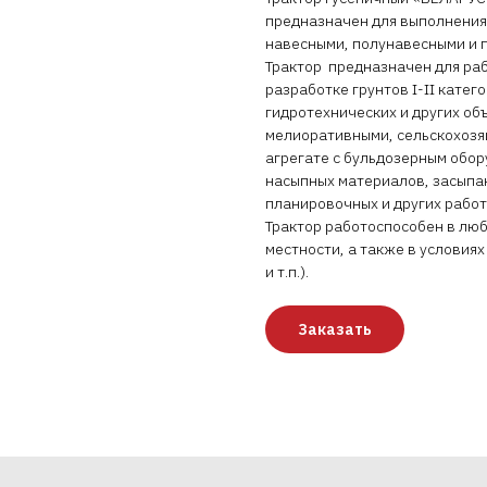
предназначен для выполнения
навесными, полунавесными и 
Трактор предназначен для раб
разработке грунтов I-II кате
гидротехнических и других объ
мелиоративными, сельскохозя
агрегате с бульдозерным обо
насыпных материалов, засыпан
планировочных и других работ
Трактор работоспособен в люб
местности, а также в условия
и т.п.).
Заказать