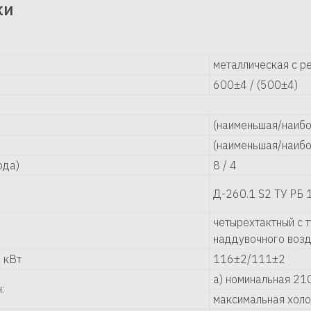
ки
металлическая с р
600±4 / (500±4)
(наименьшая/наибо
(наименьшая/наибо
ода)
8 / 4
Д-260.1 S2 ТУ РБ
четырехтактный с 
наддувочного воз
 кВт
116±2/111±2
а) номинальная 21
:
максимальная холо