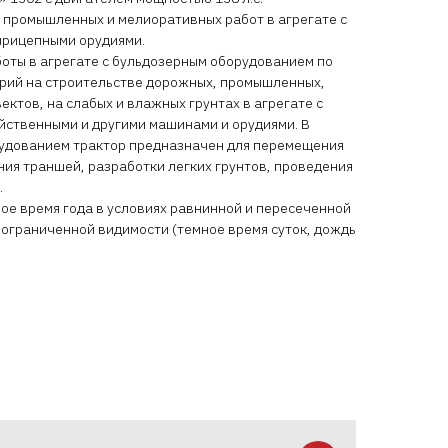
 промышленных и мелиоративных работ в агрегате с
прицепными орудиями.
оты в агрегате с бульдозерным оборудованием по
горий на строительстве дорожных, промышленных,
ектов, на слабых и влажных грунтах в агрегате с
йственными и другими машинами и орудиями. В
рудованием трактор предназначен для перемещения
ия траншей, разработки легких грунтов, проведения
.
ое время года в условиях равнинной и пересеченной
х ограниченной видимости (темное время суток, дождь