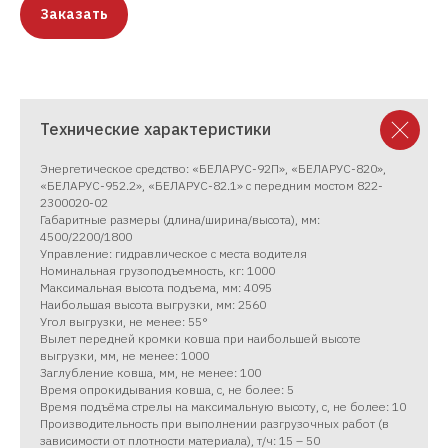
Заказать
Технические характеристики
Энергетическое средство: «БЕЛАРУС-92П», «БЕЛАРУС-820»,
«БЕЛАРУС-952.2», «БЕЛАРУС-82.1» с передним мостом 822-
2300020-02
Габаритные размеры (длина/ширина/высота), мм:
4500/2200/1800
Управление: гидравлическое с места водителя
Номинальная грузоподъемность, кг: 1000
Максимальная высота подъема, мм: 4095
Наибольшая высота выгрузки, мм: 2560
Угол выгрузки, не менее: 55°
Вылет передней кромки ковша при наибольшей высоте
выгрузки, мм, не менее: 1000
Заглубление ковша, мм, не менее: 100
Время опрокидывания ковша, с, не более: 5
Время подъёма стрелы на максимальную высоту, с, не более: 10
Производительность при выполнении разгрузочных работ (в
зависимости от плотности материала), т/ч: 15 – 50