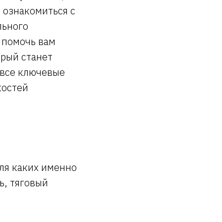
 ознакомиться с
льного
 помочь вам
орый станет
 все ключевые
костей
ля каких именно
ь, тяговый