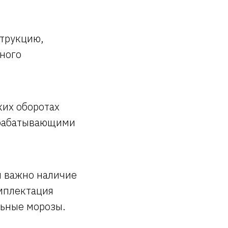
струкцию,
жного
их оборотах
брабатывающими
и важно наличие
омплектация
льные морозы.