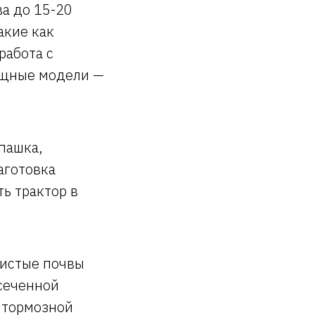
а до 15-20
акие как
работа с
ощные модели —
пашка,
аготовка
ь трактор в
нистые почвы
есеченной
 тормозной