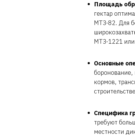
Площадь обр
гектар оптима
МТЗ-82. Для б
широкозахват
МТЗ-1221 или
Основные оп
боронование, 
кормов, транс
строительств
Специфика гр
требуют больш
местности ди