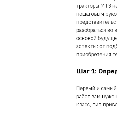
тракторы МТЗ н
пошаговым руко
представительст
разобраться во 
основой будущег
аспекты: от по
приобретения т
Шаг 1: Опре
Первый и самый 
работ вам нужен
класс, тип прив