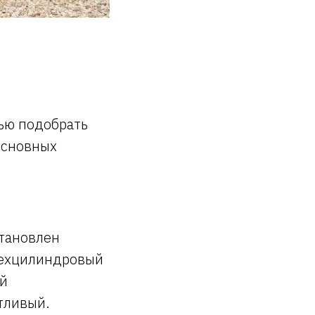
ью подобрать
основных
становлен
рехцилиндровый
ый
тливый.