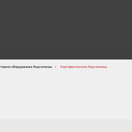
кторное оборудование Лидсельмаш
/
Картофекопатели Лидсельмаш