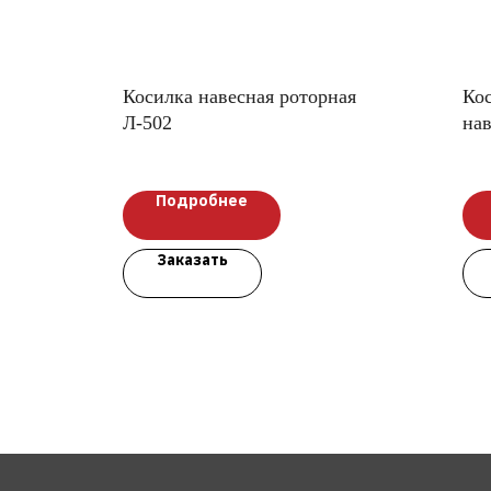
Косилка навесная роторная
Ко
Л-502
нав
02
Подробнее
Заказать