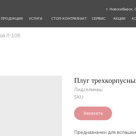
г. Новосибирск, 
ПРОДУКЦИЯ
УСЛУГИ
СТОП-КОНТРАФАКТ
СЕРВИС
АКЦИИ
К
ной Л-108
Плуг трехкорпусны
Лидсельмаш
SKU:
Заказать
Предназначен для вспашки