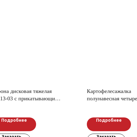
она дисковая тяжелая
Картофелесажалка
113-03 с прикатывающим
полунавесная четыр
тком
Л-207
Подробнее
Подробнее
Заказать
Заказать