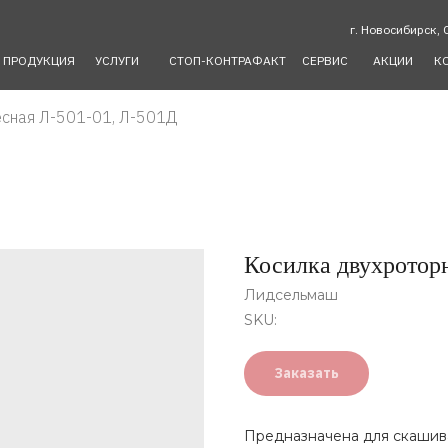
г. Новосибирск, 
ПРОДУКЦИЯ
УСЛУГИ
СТОП-КОНТРАФАКТ
СЕРВИС
АКЦИИ
К
есная Л-501-01, Л-501Д
Косилка двухроторн
Лидсельмаш
SKU:
Заказать
Предназначена для скашива