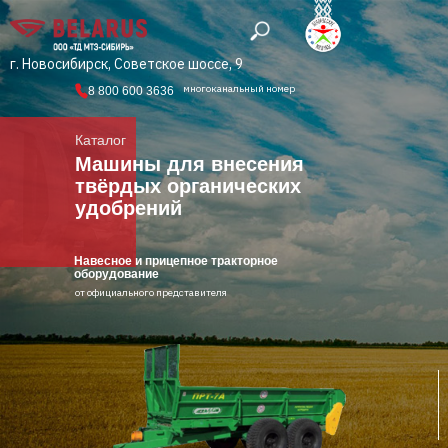
г. Новосибирск, Советское шоссе, 9
многоканальный номер
8 800 600 3636
Каталог
Машины для внесения
твёрдых органических
удобрений
Навесное и прицепное тракторное
оборудование
от официального представителя