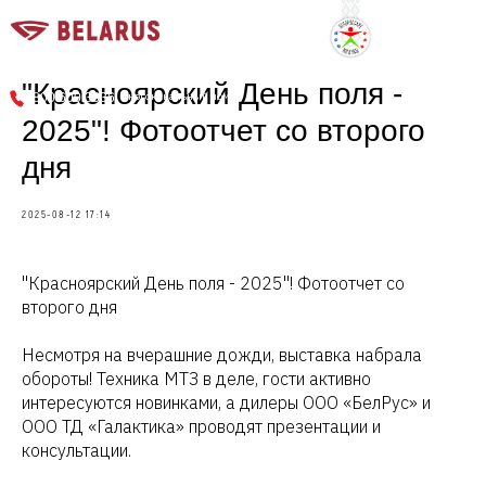
г. Новосибирск, Советское шоссе, 9
"Красноярский День поля -
многоканальный номер
8 800 600 3636
2025"! Фотоотчет со второго
дня
2025-08-12 17:14
"Красноярский День поля - 2025"! Фотоотчет со
второго дня
Несмотря на вчерашние дожди, выставка набрала
обороты! Техника МТЗ в деле, гости активно
интересуются новинками, а дилеры ООО «БелРус» и
ООО ТД «Галактика» проводят презентации и
консультации.