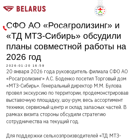
г. Новосибирск, Советское шоссе, 9
СФО АО «Росагролизинг» и
многоканальный номер
8 800 600 3636
«ТД МТЗ-Сибирь» обсудили
планы совместной работы на
2026 год
2026-01-20 16:59
20 января 2026 года руководитель филиала СФО АО
«Росагролизинг» А.С. Боденко посетил Торговый дом
«МТЗ-Сибирь». Генеральный директор М.М. Булова
провел экскурсию по территории, продемонстрировав
выставочную площадку, шоу-рум, весь ассортимент
техники, сервисный центр и склад запасных частей. В
рамках визита стороны обсудили стратегию
сотрудничества на текущий год.
Для поддержки сельхозпроизводителей «ТД МТЗ-