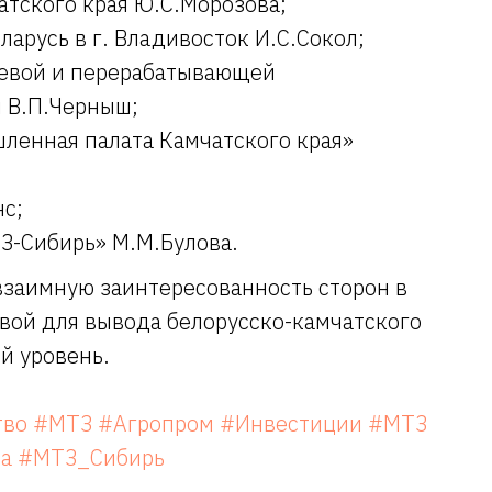
тского края Ю.С.Морозова;
арусь в г. Владивосток И.С.Сокол;
щевой и перерабатывающей
 В.П.Черныш;
ленная палата Камчатского края»
с;
З-Сибирь» М.М.Булова.
заимную заинтересованность сторон в
овой для вывода белорусско-камчатского
й уровень.
тво
#МТЗ
#Агропром
#Инвестиции
#МТЗ
а
#МТЗ_Сибирь