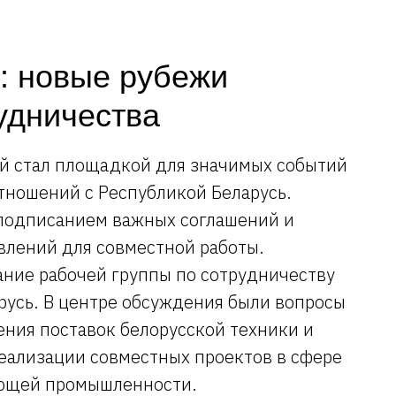
г. Новосибирск, Советское шо
КРЕДИТ /
ПРОДУКЦИЯ
СЕРВИС
АКЦИИ
К
СТОП-КОНТРАФАКТ
ЛИЗИНГ
: новые рубежи
удничества
й стал площадкой для значимых событий
тношений с Республикой Беларусь.
подписанием важных соглашений и
лений для совместной работы.
ание рабочей группы по сотрудничеству
русь. В центре обсуждения были вопросы
ния поставок белорусской техники и
реализации совместных проектов в сфере
ающей промышленности.