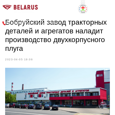
г. Новосибирск, Советское шоссе, 9
Бобруйский завод тракторных
многоканальный номер
8 800 600 3636
деталей и агрегатов наладит
производство двухкорпусного
плуга
2023-04-05 19:06