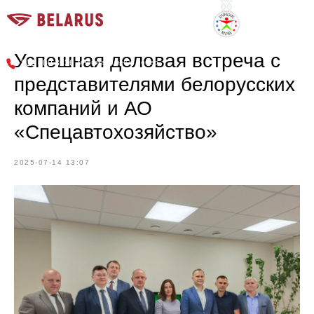
г. Новосибирск, Советское шоссе, 9
Успешная деловая встреча с
8 800 600 3636
многоканальный номер
представителями белорусских
компаний и АО
«Спецавтохозяйство»
2025-07-14 13:07