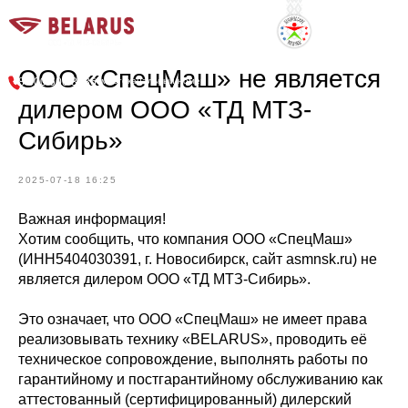
г. Новосибирск, Советское шоссе, 9
ООО «СпецМаш» не является
8 800 600 3636
многоканальный номер
дилером ООО «ТД МТЗ-
Сибирь»
2025-07-18 16:25
Важная информация!
Хотим сообщить, что компания ООО «СпецМаш»
(ИНН5404030391, г. Новосибирск, сайт asmnsk.ru) не
является дилером ООО «ТД МТЗ-Сибирь».
Это означает, что ООО «СпецМаш» не имеет права
реализовывать технику «BELARUS», проводить её
техническое сопровождение, выполнять работы по
гарантийному и постгарантийному обслуживанию как
аттестованный (сертифицированный) дилерский