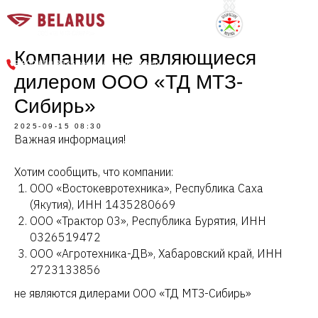
г. Новосибирск, Советское шоссе, 9
Компании не являющиеся
многоканальный номер
8 800 600 3636
дилером ООО «ТД МТЗ-
Сибирь»
2025-09-15 08:30
Важная информация!
Хотим сообщить, что компании:
ООО «Востокевротехника», Республика Саха
(Якутия), ИНН 1435280669
ООО «Трактор 03», Республика Бурятия, ИНН
0326519472
ООО «Агротехника-ДВ», Хабаровский край, ИНН
2723133856
не являются дилерами ООО «ТД МТЗ-Сибирь»