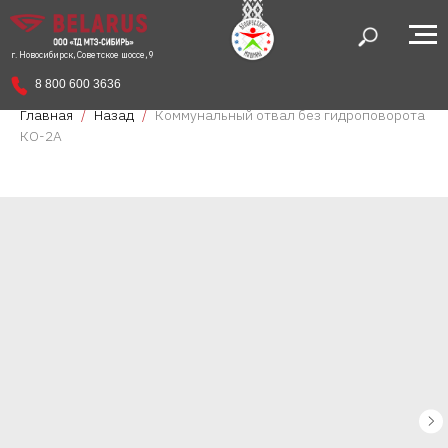
г. Новосибирск, Советское шоссе, 9
8 800 600 3636
Главная
Назад
Коммунальный отвал без гидроповорота
КО-2А