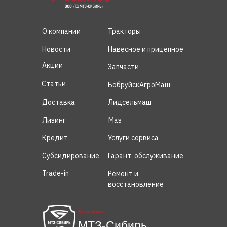
О компании
Тракторы
Новости
Навесное и прицепное
Акции
Запчасти
Статьи
БобруйскАгроМаш
Доставка
Лидсельмаш
Лизинг
Маз
Кредит
Услуги сервиса
Субсидирование
Гарант. обслуживание
Trade-in
Ремонт и
восстановление
Торговый дом
МТЗ-Сибирь