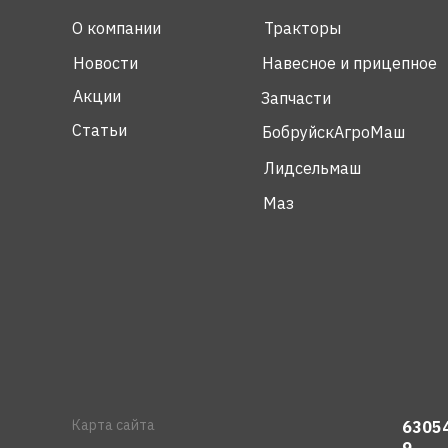
О компании
Тракторы
Новости
Навесное и прицепное
Акции
Запчасти
Статьи
БобруйскАгроМаш
Лидсельмаш
Маз
Карта сайта
63054