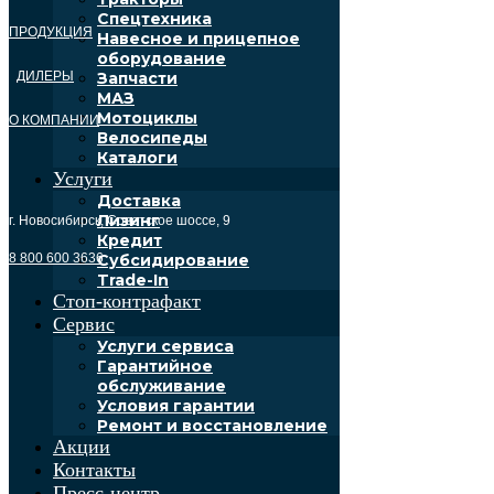
Спецтехника
ПРОДУКЦИЯ
Навесное и прицепное
оборудование
ДИЛЕРЫ
Запчасти
МАЗ
Мотоциклы
О КОМПАНИИ
Велосипеды
Каталоги
Услуги
Доставка
Лизинг
г. Новосибирск, Советское шоссе, 9
Кредит
8 800 600 3636
Субсидирование
Trade-In
Стоп-контрафакт
Сервис
Услуги сервиса
Гарантийное
обслуживание
Условия гарантии
Ремонт и восстановление
Акции
Контакты
Пресс-центр