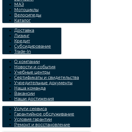
МАЗ
Мотоциклы
Велосипеды
Каталог
Доставка
Лизинг
Кредит
Субсидирование
Trade-In
О компании
Новости и события
Учебные центры
Сертификаты и свидетельства
Учредительные документы
Наша команда
Вакансии
Наши достижения
Услуги сервиса
Гарантийное обслуживание
Условия гарантии
Ремонт и восстановление