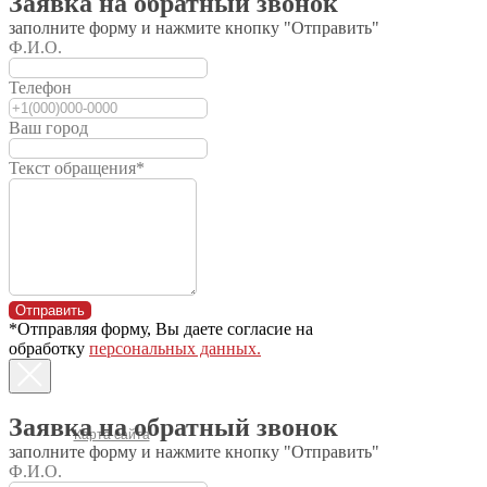
Заявка на обратный звонок
Субсидирование
заполните форму и нажмите кнопку "Отправить"
Кредит
Ф.И.О.
Лизинг
Телефон
Ремонт и
восстановление
Ваш город
Гарант. обслуживание
Текст обращения*
Услуги сервиса
Доставка
Маз
Лидсельмаш
БобруйскАгроМаш
Запчасти
Отправить
*Отправляя форму, Вы даете согласие на
Навесное и прицепное
обработку
персональных данных.
Тракторы
О компании
© 2004-2026 МТЗ-Сибирь
Заявка на обратный звонок
Карта сайта
заполните форму и нажмите кнопку "Отправить"
Политика конфиденциальности
Ф.И.О.
630541, г. Новосибирск,