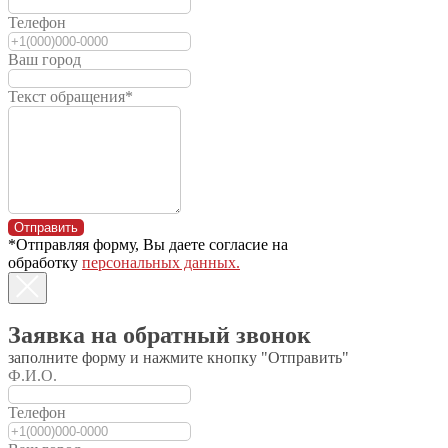
Советское шоссе, 9
Телефон
График работы офиса:
пн-пт: с 08:00 до 17:00
Ваш город
сб-вс: выходные
Текст обращения*
service@mtzsibir.ru
zapchasti@mtzsibir.ru
Отправить
*Отправляя форму, Вы даете согласие на
отдел запасных частей
обработку
персональных данных.
Заявка на обратный звонок
сервисная служба
заполните форму и нажмите кнопку "Отправить"
info@mtzsibir.ru
Ф.И.О.
8 (383) 375-5-777
Телефон
отдел продаж