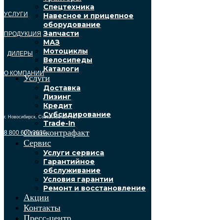
Спецтехника
УСЛУГИ
Навесное и прицепное
оборудование
Запчасти
ПРОДУКЦИЯ
МАЗ
Мотоциклы
ДИЛЕРЫ
Велосипеды
Каталоги
О КОМПАНИИ
Услуги
Доставка
Лизинг
Кредит
Субсидирование
г. Новосибирск, Советское шоссе, 9
Trade-In
Стоп-контрафакт
8 800 600 3636
Сервис
Услуги сервиса
Гарантийное
обслуживание
Условия гарантии
Ремонт и восстановление
Акции
Контакты
Пресс-центр