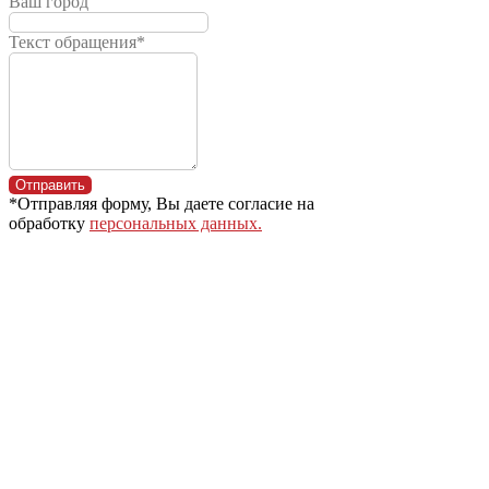
Ваш город
(многоканальный номер)
8 800 600 36-36
Текст обращения*
8 (383) 363-9-777
8 (383) 363-8-777
Отправить
*Отправляя форму, Вы даете согласие на
обработку
персональных данных.