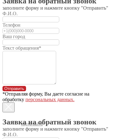
Заявка на обратный звонок
Субсидирование
заполните форму и нажмите кнопку "Отправить"
Кредит
Ф.И.О.
Лизинг
Телефон
Ремонт и
восстановление
Ваш город
Гарант. обслуживание
Текст обращения*
Услуги сервиса
Доставка
Маз
Лидсельмаш
БобруйскАгроМаш
Запчасти
Отправить
*Отправляя форму, Вы даете согласие на
Навесное и прицепное
обработку
персональных данных.
Тракторы
О компании
© 2004-2026 МТЗ-Сибирь
Заявка на обратный звонок
Карта сайта
заполните форму и нажмите кнопку "Отправить"
Политика конфиденциальности
Ф.И.О.
630541, г. Новосибирск,