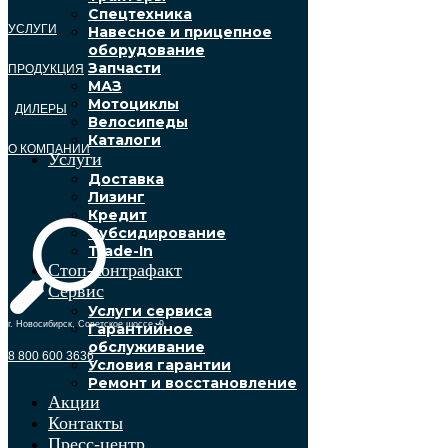
Спецтехника
УСЛУГИ
Навесное и прицепное
оборудование
Запчасти
ПРОДУКЦИЯ
МАЗ
Мотоциклы
ДИЛЕРЫ
Велосипеды
Каталоги
О КОМПАНИИ
Услуги
Доставка
Лизинг
Кредит
Субсидирование
Trade-In
Стоп-контрафакт
Сервис
Услуги сервиса
г. Новосибирск, Советское шоссе, 9
Гарантийное
обслуживание
8 800 600 3636
Условия гарантии
Ремонт и восстановление
Акции
Контакты
Пресс-центр