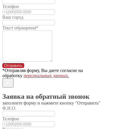
Советское шоссе, 9
Телефон
График работы офиса:
пн-пт: с 08:00 до 17:00
Ваш город
сб-вс: выходные
Текст обращения*
service@mtzsibir.ru
zapchasti@mtzsibir.ru
Отправить
*Отправляя форму, Вы даете согласие на
отдел запасных частей
обработку
персональных данных.
Заявка на обратный звонок
сервисная служба
заполните форму и нажмите кнопку "Отправить"
info@mtzsibir.ru
Ф.И.О.
8 (383) 375-5-777
Телефон
отдел продаж