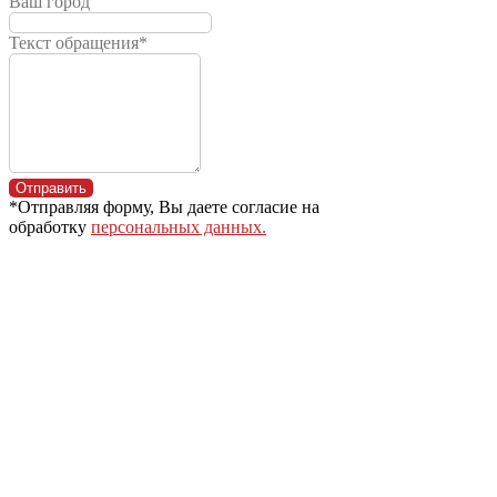
Ваш город
(многоканальный номер)
8 800 600 36-36
Текст обращения*
8 (383) 363-9-777
8 (383) 363-8-777
Отправить
*Отправляя форму, Вы даете согласие на
обработку
персональных данных.