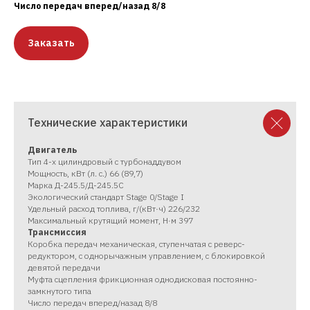
Число передач вперед/назад 8/8
Заказать
Технические характеристики
Двигатель
Тип 4-х цилиндровый с турбонаддувом
Мощность, кВт (л. с.) 66 (89,7)
Марка Д-245.5/Д-245.5С
Экологический стандарт Stage 0/Stage I
Удельный расход топлива, г/(кВт·ч) 226/232
Максимальный крутящий момент, Н·м 397
Трансмиссия
Коробка передач механическая, ступенчатая с реверс-
редуктором, с однорычажным управлением, с блокировкой
девятой передачи
Муфта сцепления фрикционная однодисковая постоянно-
замкнутого типа
Число передач вперед/назад 8/8