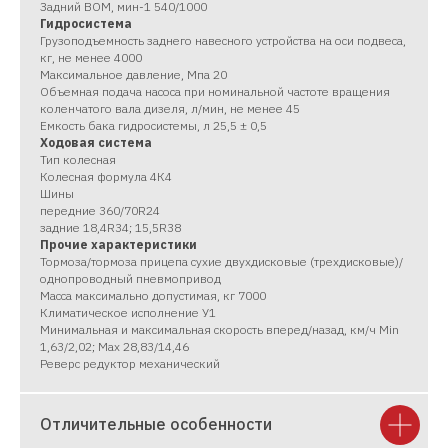
Задний ВОМ, мин-1 540/1000
Гидросистема
Грузоподъемность заднего навесного устройства на оси подвеса,
кг, не менее 4000
Максимальное давление, Мпа 20
Объемная подача насоса при номинальной частоте вращения
коленчатого вала дизеля, л/мин, не менее 45
Емкость бака гидросистемы, л 25,5 ± 0,5
Ходовая система
Тип колесная
Колесная формула 4К4
Шины
передние 360/70R24
задние 18,4R34; 15,5R38
Прочие характеристики
Тормоза/тормоза прицепа сухие двухдисковые (трехдисковые)/
однопроводный пневмопривод
Масса максимально допустимая, кг 7000
Климатическое исполнение У1
Минимальная и максимальная скорость вперед/назад, км/ч Min
1,63/2,02; Max 28,83/14,46
Реверс редуктор механический
Отличительные особенности