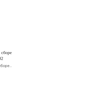
 сборе
02
сборе