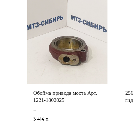
Обойма привода моста Арт.
256
1221-1802025
ги
Обойма привода моста Арт.
3 414
р.
1221-1802025